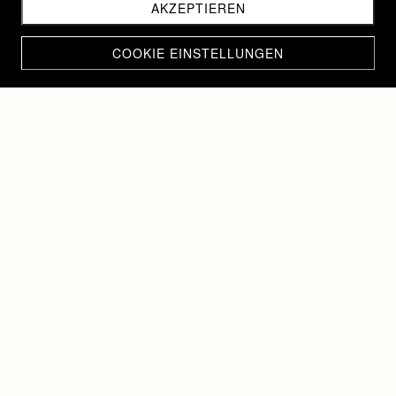
AKZEPTIEREN
COOKIE EINSTELLUNGEN
Herzlich willkommen
bei Alternative
Heilkraft
NEWS
Herzlich willkommen auf unserer Homepage.
Im Bereich News informieren wir Sie über Erneuerungen auf unserer
Homepage sei es bei Veröffentlichung neuer Kurstermine oder bei neuen
Artikeln in unserem Onlineshop. Schauen Sie doch regelmässig vorbei,
damit Sie keine News verpassen.
NEU:
Wir haben neu VitaZapper® Geräte in unserem Onlineshop.