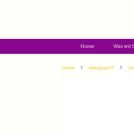
Home
Was wir 
Home
VitaZapper®
Ch