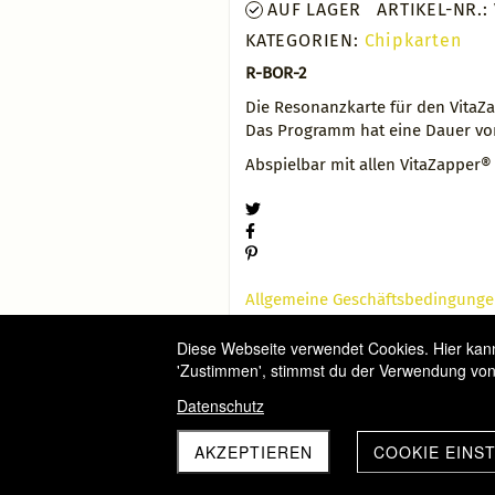
AUF LAGER
ARTIKEL-NR.:
KATEGORIEN:
Chipkarten
R-BOR-2
Die Resonanzkarte für den VitaZ
Das Programm hat eine Dauer von
Abspielbar mit allen VitaZapper®
Allgemeine Geschäftsbedingung
Widerrufsbelehrung
Diese Webseite verwendet Cookies. Hier kanns
Versandbedingungen
'Zustimmen', stimmst du der Verwendung von
Datenschutz
AKZEPTIEREN
COOKIE EINS